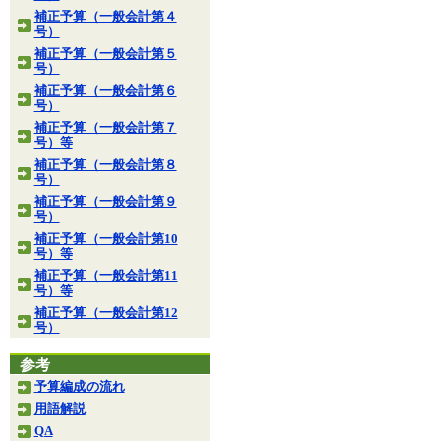
補正予算（一般会計第４
号）
補正予算（一般会計第５
号）
補正予算（一般会計第６
号）
補正予算（一般会計第７
号）等
補正予算（一般会計第８
号）
補正予算（一般会計第９
号）
補正予算（一般会計第10
号）等
補正予算（一般会計第11
号）等
補正予算（一般会計第12
号）
参考
予算編成の流れ
用語解説
QA