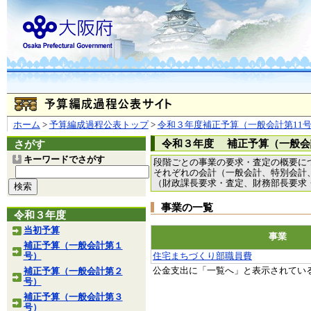
ホーム
>
予算編成過程公表トップ
>
令和３年度補正予算（一般会計第11
令和３年度 補正予算（一般会
さがす
キーワードでさがす
段階ごとの事業の要求・査定の概要に
それぞれの会計（一般会計、特別会計
（財政課長要求・査定、財務部長要求
事業の一覧
令和３年度
当初予算
事業
補正予算（一般会計第１
号）
住宅まちづくり部職員費
公金支出に「一覧へ」と表示されてい
補正予算（一般会計第２
号）
補正予算（一般会計第３
号）