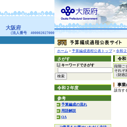
お問合せ
個人情報の取り扱
大阪府
本庁
〒540-8570
大阪市
（法人番号 4000020270008）
咲洲庁舎
〒559-8555
大阪市住
© Copyright 2003-2026 O
ホーム
>
予算編成過程公表トップ
>
令和２
令和
さがす
キーワードでさがす
段階ご
それぞ
（財政
事業
令和２年度
該当す
参考
予算編成の流れ
用語解説
QA