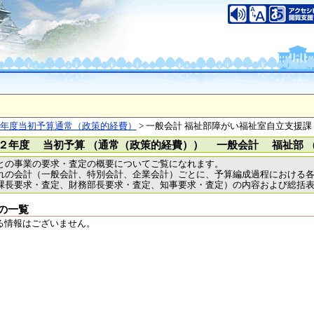
いについて
このサイトのご利用について
中央区大手前2丁目
（代表電話）06-6941-0351
之江区南港北1-14-16
（代表電話）06-6941-0351
saka Prefecture,All rights reserved.
年度当初予算通常（政策的経費）
> 一般会計 福祉部障がい福祉室自立支援課
２年度 当初予算 （通常（政策的経費）） 一般会計 福祉部 
との事業の要求・査定の概要についてご覧になれます。
れの会計（一般会計、特別会計、企業会計）ごとに、予算編成過程における
課長要求・査定、財務部長要求・査定、知事要求・査定）の内容および総括
の一覧
る情報はございません。