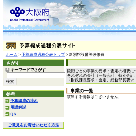
ホーム
>
予算編成過程公表トップ
> 新別館設備等改修費
さがす
キーワードでさがす
段階ごとの事業の要求・査定の概要に
それぞれの会計（一般会計、特別会計
（財政課長要求・査定、総務部長要求
事業の一覧
参考
該当する情報はございません。
予算編成の流れ
用語解説
QA
ご意見をお寄せいただく方法