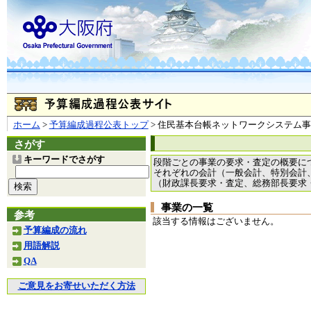
ホーム
>
予算編成過程公表トップ
> 住民基本台帳ネットワークシステム
さがす
キーワードでさがす
段階ごとの事業の要求・査定の概要に
それぞれの会計（一般会計、特別会計
（財政課長要求・査定、総務部長要求
事業の一覧
参考
該当する情報はございません。
予算編成の流れ
用語解説
QA
ご意見をお寄せいただく方法