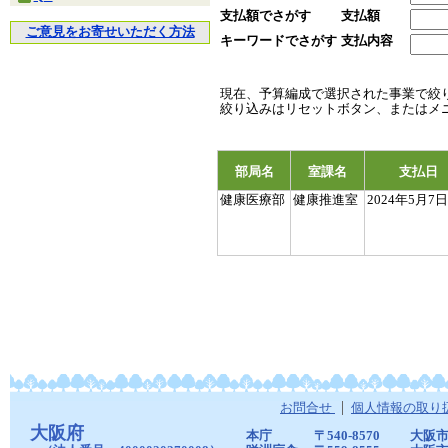
支払額でさがす
支払額
ご意見をお寄せいただく方法
キーワードでさがす
支払内容
現在、予算編成で選択された事業で絞
絞り込みはリセットボタン、またはメ
部局名
室課名
支払日
健康医療部
健康推進室
2024年5月7日
お問合せ
個人情報の取り
大阪府
本庁
〒540-8570
大阪市