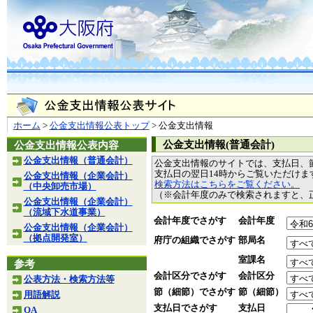
ホーム
>
公金支出情報公表トップ
> 公金支出情報
公金支出情報(普通会計)
公金支出情報公表内容
公金支出情報（普通会計）
公金支出情報のサイトでは、支払日、
支払日の翌日14時からご覧いただけ
公金支出情報（企業会計）
検索方法はこちらをご覧ください。
（中央卸売市場）
（※会計年度のみで検索されますと、
公金支出情報（企業会計）
（流域下水道事業）
会計年度でさがす
会計年度
公金支出情報（企業会計）
（拠点開発室）
府庁の組織でさがす
部局名
室課名
参考
会計区分でさがす
会計区分
公表方法・検索方法等
節（細節）でさがす
節（細節）
用語解説
支払日でさがす
支払日
QA