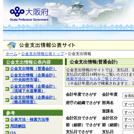
ホーム
>
公金支出情報公表トップ
> 公金支出情報
公金支出情報(普通会計)
公金支出情報公表内容
公金支出情報（普通会計）
公金支出情報のサイトでは、支払日、
支払日の翌日14時からご覧いただけ
公金支出情報（企業会計）
検索方法はこちらをご覧ください。
（中央卸売市場）
（※会計年度のみで検索されますと、
公金支出情報（企業会計）
（流域下水道事業）
会計年度でさがす
会計年度
公金支出情報（企業会計）
（拠点開発室）
府庁の組織でさがす
部局名
室課名
参考
会計区分でさがす
会計区分
公表方法・検索方法等
節（細節）でさがす
節（細節）
用語解説
支払日でさがす
支払日
QA