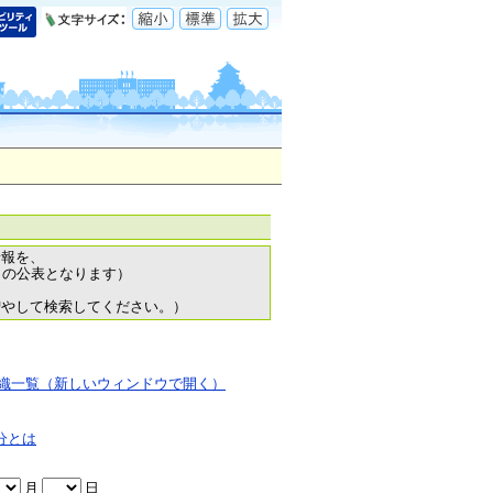
情報を、
日の公表となります）
増やして検索してください。）
織一覧（新しいウィンドウで開く）
分とは
月
日