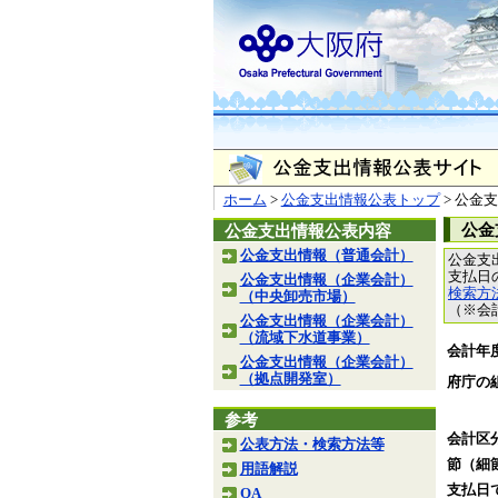
ホーム
>
公金支出情報公表トップ
> 公金
公金
公金支出情報公表内容
公金支出情報（普通会計）
公金支
支払日
公金支出情報（企業会計）
検索方
（中央卸売市場）
（※会
公金支出情報（企業会計）
（流域下水道事業）
会計年
公金支出情報（企業会計）
（拠点開発室）
府庁の
参考
会計区
公表方法・検索方法等
節（細
用語解説
支払日
QA