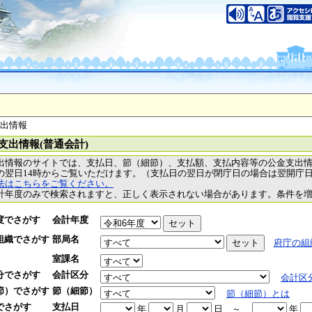
支出情報
支出情報(普通会計)
出情報のサイトでは、支払日、節（細節）、支払額、支払内容等の公金支出
の翌日14時からご覧いただけます。（支払日の翌日が閉庁日の場合は翌開庁
法はこちらをご覧ください。
計年度のみで検索されますと、正しく表示されない場合があります。条件を
度でさがす
会計年度
組織でさがす
部局名
府庁の組
室課名
分でさがす
会計区分
会計区
節）でさがす
節（細節）
節（細節）とは
でさがす
支払日
年
月
日
～
年