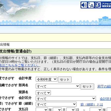
支出情報
支出情報(普通会計)
出情報のサイトでは、支払日、節（細節）、支払額、支払内容等の公金支出
の翌日14時からご覧いただけます。（支払日の翌日が閉庁日の場合は翌開庁
法はこちらをご覧ください。
計年度のみで検索されますと、正しく表示されない場合があります。条件を
度でさがす
会計年度
組織でさがす
部局名
府庁の組
室課名
分でさがす
会計区分
会計区
節）でさがす
節（細節）
節（細節）とは
でさがす
支払日
年
月
日
～
年