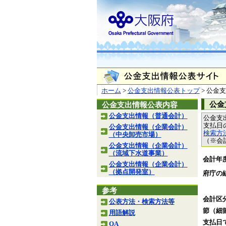
ホーム
>
公金支出情報公表トップ
> 公金
公金
公金支出情報公表内容
公金支出情報（普通会計）
公金支
支払日
公金支出情報（企業会計）
検索方
（中央卸売市場）
（※会
公金支出情報（企業会計）
（流域下水道事業）
会計年
公金支出情報（企業会計）
（拠点開発室）
府庁の
参考
会計区
公表方法・検索方法等
節（細
用語解説
支払日
QA