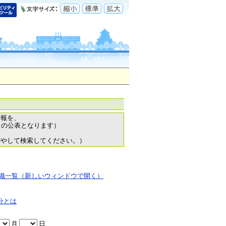
情報を、
日の公表となります）
増やして検索してください。）
織一覧（新しいウィンドウで開く）
分とは
月
日