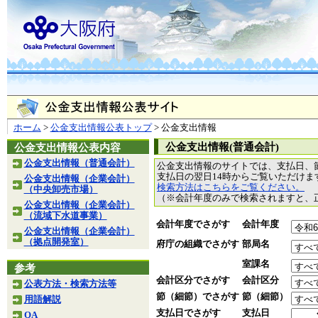
ホーム
>
公金支出情報公表トップ
> 公金支出情報
公金支出情報(普通会計)
公金支出情報公表内容
公金支出情報（普通会計）
公金支出情報のサイトでは、支払日、
支払日の翌日14時からご覧いただけ
公金支出情報（企業会計）
検索方法はこちらをご覧ください。
（中央卸売市場）
（※会計年度のみで検索されますと、
公金支出情報（企業会計）
（流域下水道事業）
会計年度でさがす
会計年度
公金支出情報（企業会計）
（拠点開発室）
府庁の組織でさがす
部局名
室課名
参考
会計区分でさがす
会計区分
公表方法・検索方法等
節（細節）でさがす
節（細節）
用語解説
支払日でさがす
支払日
QA