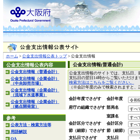
ホーム
>
公金支出情報公表トップ
> 公金支出情報
公金支出情報(普通会計)
公金支出情報公表内容
公金支出情報（普通会計）
公金支出情報のサイトでは、支払日、
支払日の翌日14時からご覧いただけ
公金支出情報（企業会計）
検索方法はこちらをご覧ください。
（中央卸売市場）
（※会計年度のみで検索されますと、
公金支出情報（企業会計）
（流域下水道事業）
会計年度でさがす
会計年度
公金支出情報（企業会計）
（拠点開発室）
府庁の組織でさがす
部局名
室課名
参考
会計区分でさがす
会計区分
公表方法・検索方法等
節（細節）でさがす
節（細節）
用語解説
支払日でさがす
支払日
QA