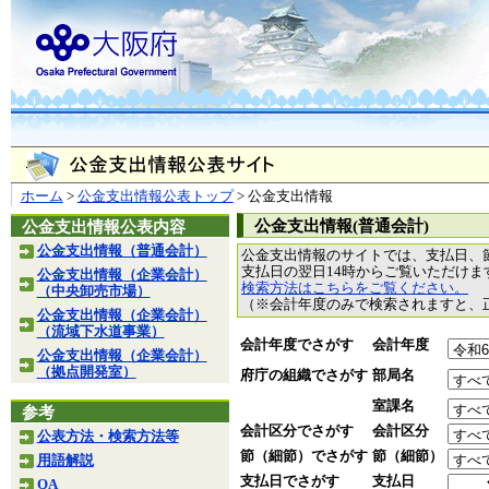
ホーム
>
公金支出情報公表トップ
> 公金支出情報
公金支出情報(普通会計)
公金支出情報公表内容
公金支出情報（普通会計）
公金支出情報のサイトでは、支払日、
支払日の翌日14時からご覧いただけ
公金支出情報（企業会計）
検索方法はこちらをご覧ください。
（中央卸売市場）
（※会計年度のみで検索されますと、
公金支出情報（企業会計）
（流域下水道事業）
会計年度でさがす
会計年度
公金支出情報（企業会計）
（拠点開発室）
府庁の組織でさがす
部局名
室課名
参考
会計区分でさがす
会計区分
公表方法・検索方法等
節（細節）でさがす
節（細節）
用語解説
支払日でさがす
支払日
QA