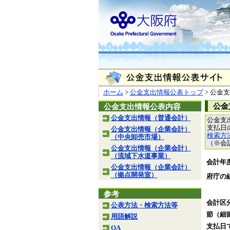
ホーム
>
公金支出情報公表トップ
> 公金
公金
公金支出情報公表内容
公金支出情報（普通会計）
公金支
支払日
公金支出情報（企業会計）
検索方
（中央卸売市場）
（※会
公金支出情報（企業会計）
（流域下水道事業）
会計年
公金支出情報（企業会計）
（拠点開発室）
府庁の
参考
会計区
公表方法・検索方法等
節（細
用語解説
支払日
QA