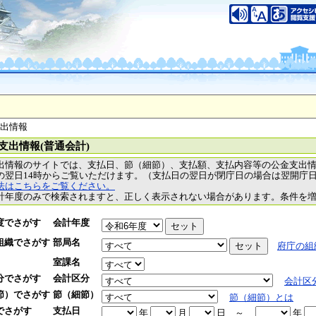
支出情報
支出情報(普通会計)
出情報のサイトでは、支払日、節（細節）、支払額、支払内容等の公金支出
の翌日14時からご覧いただけます。（支払日の翌日が閉庁日の場合は翌開庁
法はこちらをご覧ください。
計年度のみで検索されますと、正しく表示されない場合があります。条件を
度でさがす
会計年度
組織でさがす
部局名
府庁の組
室課名
分でさがす
会計区分
会計区
節）でさがす
節（細節）
節（細節）とは
でさがす
支払日
年
月
日
～
年