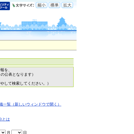
情報を、
日の公表となります）
増やして検索してください。）
織一覧（新しいウィンドウで開く）
分とは
月
日