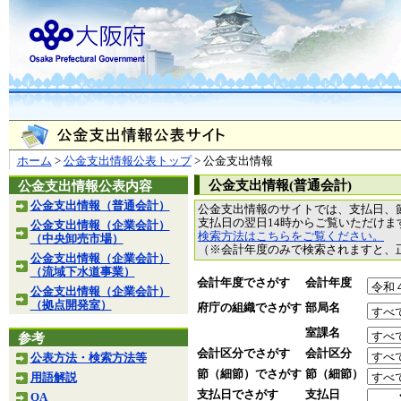
ホーム
>
公金支出情報公表トップ
> 公金支出情報
公金支出情報(普通会計)
公金支出情報公表内容
公金支出情報（普通会計）
公金支出情報のサイトでは、支払日、
支払日の翌日14時からご覧いただけ
公金支出情報（企業会計）
検索方法はこちらをご覧ください。
（中央卸売市場）
（※会計年度のみで検索されますと、
公金支出情報（企業会計）
（流域下水道事業）
会計年度でさがす
会計年度
公金支出情報（企業会計）
（拠点開発室）
府庁の組織でさがす
部局名
室課名
参考
会計区分でさがす
会計区分
公表方法・検索方法等
節（細節）でさがす
節（細節）
用語解説
支払日でさがす
支払日
QA