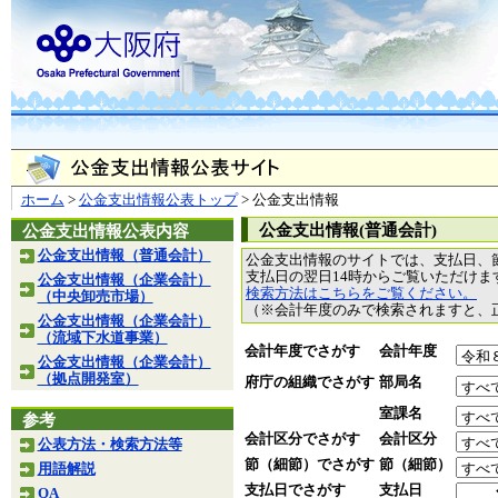
ホーム
>
公金支出情報公表トップ
> 公金支出情報
公金支出情報(普通会計)
公金支出情報公表内容
公金支出情報（普通会計）
公金支出情報のサイトでは、支払日、
支払日の翌日14時からご覧いただけ
公金支出情報（企業会計）
検索方法はこちらをご覧ください。
（中央卸売市場）
（※会計年度のみで検索されますと、
公金支出情報（企業会計）
（流域下水道事業）
会計年度でさがす
会計年度
公金支出情報（企業会計）
（拠点開発室）
府庁の組織でさがす
部局名
室課名
参考
会計区分でさがす
会計区分
公表方法・検索方法等
節（細節）でさがす
節（細節）
用語解説
支払日でさがす
支払日
QA