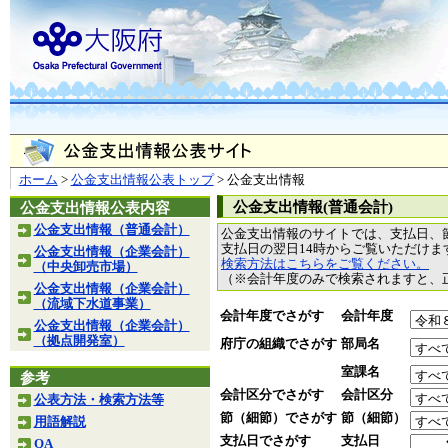
ホーム
>
公金支出情報公表トップ
> 公金支出情報
公金支出情報(普通会計)
公金支出情報公表内容
公金支出情報（普通会計）
公金支出情報のサイトでは、支払日、
支払日の翌日14時からご覧いただけ
公金支出情報（企業会計）
検索方法はこちらをご覧ください。
（中央卸売市場）
（※会計年度のみで検索されますと、
公金支出情報（企業会計）
（流域下水道事業）
会計年度でさがす
会計年度
公金支出情報（企業会計）
（拠点開発室）
府庁の組織でさがす
部局名
室課名
参考
会計区分でさがす
会計区分
公表方法・検索方法等
節（細節）でさがす
節（細節）
用語解説
支払日でさがす
支払日
QA