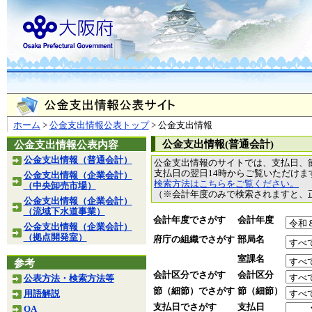
ホーム
>
公金支出情報公表トップ
> 公金支出情報
公金支出情報(普通会計)
公金支出情報公表内容
公金支出情報（普通会計）
公金支出情報のサイトでは、支払日、
支払日の翌日14時からご覧いただけ
公金支出情報（企業会計）
検索方法はこちらをご覧ください。
（中央卸売市場）
（※会計年度のみで検索されますと、
公金支出情報（企業会計）
（流域下水道事業）
会計年度でさがす
会計年度
公金支出情報（企業会計）
（拠点開発室）
府庁の組織でさがす
部局名
室課名
参考
会計区分でさがす
会計区分
公表方法・検索方法等
節（細節）でさがす
節（細節）
用語解説
支払日でさがす
支払日
QA