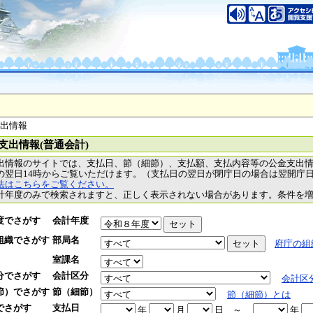
支出情報
支出情報(普通会計)
出情報のサイトでは、支払日、節（細節）、支払額、支払内容等の公金支出
の翌日14時からご覧いただけます。（支払日の翌日が閉庁日の場合は翌開庁
法はこちらをご覧ください。
計年度のみで検索されますと、正しく表示されない場合があります。条件を
度でさがす
会計年度
組織でさがす
部局名
府庁の組
室課名
分でさがす
会計区分
会計区
節）でさがす
節（細節）
節（細節）とは
でさがす
支払日
年
月
日
～
年