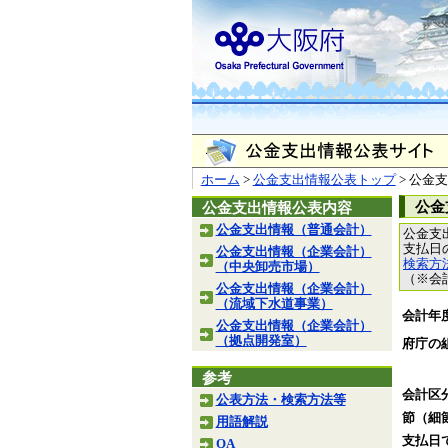
ホーム
>
公金支出情報公表トップ
> 公金
公金
公金支出情報公表内容
公金支出情報（普通会計）
公金支
支払日
公金支出情報（企業会計）
検索方
（中央卸売市場）
（※会
公金支出情報（企業会計）
（流域下水道事業）
会計年
公金支出情報（企業会計）
（拠点開発室）
府庁の
参考
会計区
公表方法・検索方法等
節（細
用語解説
支払日
QA