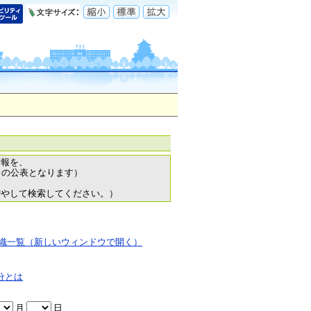
情報を、
日の公表となります）
増やして検索してください。）
織一覧（新しいウィンドウで開く）
分とは
月
日